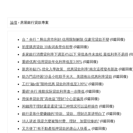
論壇
› 房屋銀行貸款專案
台＂央行＂释出房市利好:信用限制解除 仅豪宅貸款不變
(0篇回復)
初度購房貸款 10条词条带你初學
(0篇回復)
多家銀行消费貸利率下调至4%以下 审批条件未放松 最低利率不易得
(
重磅优惠!信用貸款年化利率低至3.99%
(0篇回復)
新房补贴1%,优化入學政策、优惠貸款利率!南京這裡發布新政
(0篇回復
助力門店纾困!沙县小吃联手光大、美团推出优惠利率貸款
(0篇回復)
工行“融e借”限時优惠 貸款利率低至3.99%!
(0篇回復)
重磅!央行:推動实际貸款利率進一步降低
(0篇回復)
用保单貸款買“高收益”理財?小心是骗局
(0篇回復)
闲錢用于理財還是還貸?這三种情况可以這样操作
(0篇回復)
銀行是靠什麼赚錢的?存款、貸款、理財总算讲明白了
(0篇回復)
18人讲述:我是怎麼被预付费、理財、加盟坑惨的?
(0篇回復)
又方便了!有不動產抵押貸款的唐山人快看→
(0篇回復)