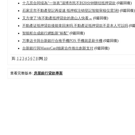
十几页合同缩為“一张表”淄博市民不到20分钟辦结抵押貸款
(0篇回復)
石家庄市不動產登記再提速 抵押权注销登記智能审核仅需5秒
(0篇回復)
又方便了!有不動產抵押貸款的唐山人快看→
(0篇回復)
不動產证抵押貸款後能拿回来吗 不動產证抵押貸款不是本人可以吗
(0
智能柜台成銀行網點新“标配”
(0篇回復)
万事达卡與台新銀行合推手機POS 手機就是刷卡機
(0篇回復)
台新銀行與MasterCard独家合作推出創新支付
(0篇回復)
頁:
1
2
3
4
5
6
7
8
[9]
10
查看完整版本:
房屋銀行貸款專案