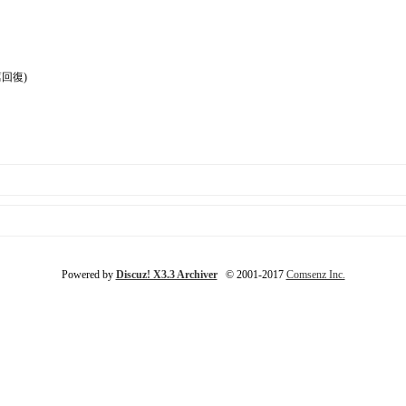
篇回復)
Powered by
Discuz! X3.3 Archiver
© 2001-2017
Comsenz Inc.