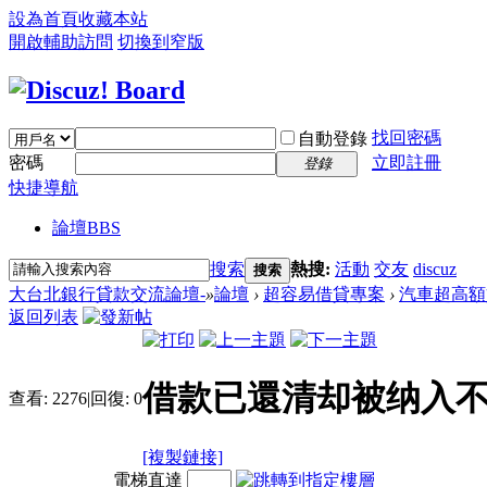
設為首頁
收藏本站
開啟輔助訪問
切換到窄版
找回密碼
自動登錄
密碼
立即註冊
登錄
快捷導航
論壇
BBS
搜索
熱搜:
活動
交友
discuz
搜索
大台北銀行貸款交流論壇-
»
論壇
›
超容易借貸專案
›
汽車超高額
返回列表
借款已還清却被纳入不
查看:
2276
|
回復:
0
[複製鏈接]
電梯直達