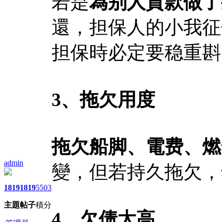
若是
為别人貸款做了
還，担保人的小我征
担保時必定要稳重斟
3、拖欠用度
拖欠船脚、電费、燃
admin
變，但若持久拖欠，
1819
1819
5503
主題
帖子
積分
4、欠债太高