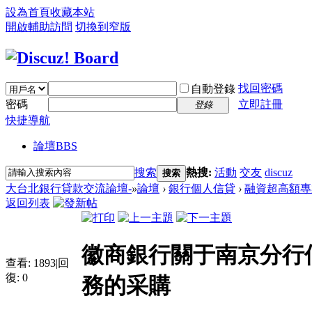
設為首頁
收藏本站
開啟輔助訪問
切換到窄版
找回密碼
自動登錄
密碼
立即註冊
登錄
快捷導航
論壇
BBS
搜索
熱搜:
活動
交友
discuz
搜索
大台北銀行貸款交流論壇-
»
論壇
›
銀行個人信貸
›
融資超高額專
返回列表
徽商銀行關于南京分行
查看:
1893
|
回
復:
0
務的采購