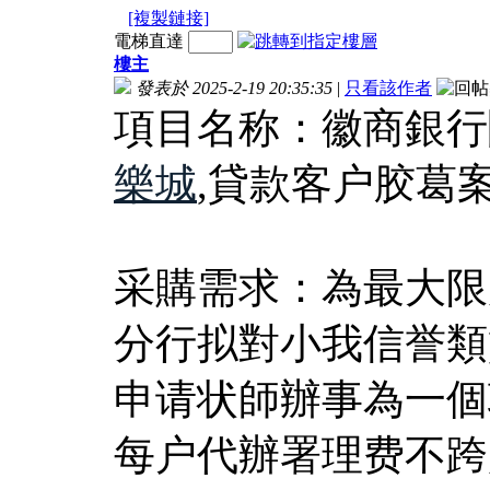
[複製鏈接]
電梯直達
樓主
發表於 2025-2-19 20:35:35
|
只看該作者
項目名称：徽商銀行
樂城
,貸款客户胶葛
采購需求：為最大限
分行拟對小我信誉類
申请状師辦事為一個
每户代辦署理费不跨越