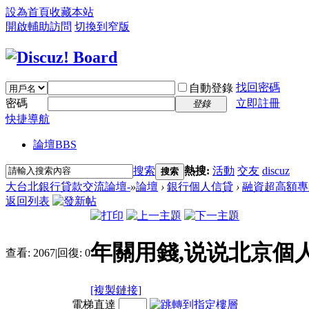
設為首頁
收藏本站
開啟輔助訪問
切換到窄版
找回密碼
自動登錄
密碼
立即註冊
登錄
快捷導航
論壇
BBS
搜索
熱搜:
活動
交友
discuz
搜索
大台北銀行貸款交流論壇-
»
論壇
›
銀行個人信貸
›
融資超高額專
返回列表
年關用錢,说说北京個
查看:
2067
|
回復:
0
[複製鏈接]
電梯直達