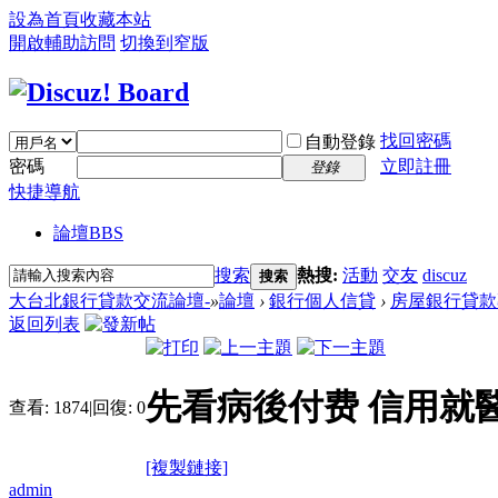
設為首頁
收藏本站
開啟輔助訪問
切換到窄版
找回密碼
自動登錄
密碼
立即註冊
登錄
快捷導航
論壇
BBS
搜索
熱搜:
活動
交友
discuz
搜索
大台北銀行貸款交流論壇-
»
論壇
›
銀行個人信貸
›
房屋銀行貸款
返回列表
先看病後付费 信用就
查看:
1874
|
回復:
0
[複製鏈接]
admin