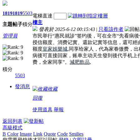
1819
1819
5503
電梯直達
樓主
主題
帖子
積分
發表於 2025-6-12 00:15:43
|
只看該作者
管理員
市民举行“惠民就診”签约後，可在全市“先看病
授信额度、消费记實、還款记實等信息，還可經由
额度
皇家娛樂城
,同享给家人，代為家眷缴费，
病後可直接回家，账单主动天生發到後代手机上
费，全家同享”。
減肥飲品
,
積分
5503
發消息
收藏
回復
使用道具
舉報
返回列表
高級模式
B
Color
Image
Link
Quote
Code
Smilies
您需要登錄後才可以回帖
登錄
|
立即註冊