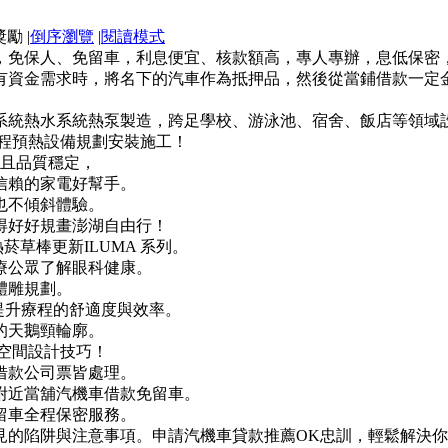
|
倒序瀏覽
|
閱讀模式
，免保人、免留車，利息便宜、核款額高，專人專辦，息低保密
有資金需求時，將名下的汽車作為抵押品，然後從當鋪借款一定
系統熱水系統熱泵製造，跨足學校、游泳池、宿舍、飯店等領域
製程預熱設備規劃安裝施工！
程且品質穩定，
信賴的家電好幫手。
也不傾斜體驗。
得好好規畫澎湖自由行！
菸草棒更新ILUMA 系列。
療公眾了解眼科健康。
體雕規劃。
提升療程的舒適度與效率。
的天鵝頸輪廓。
空間設計技巧！
借款公司票皆處理。
附近當舖汽機車借款免留車。
留車全程保密服務。
見的陷阱與注意事項。申請汽機車貸款推薦OK忠訓，輕鬆解決