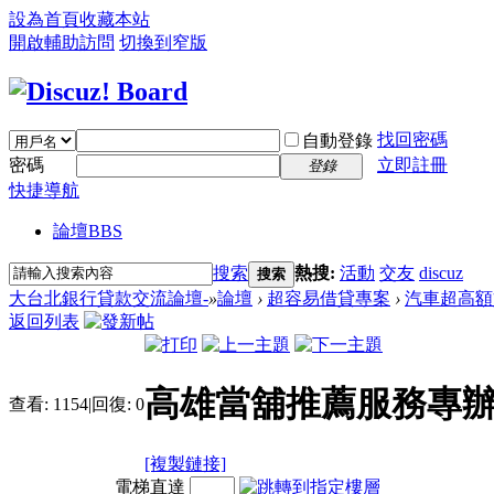
設為首頁
收藏本站
開啟輔助訪問
切換到窄版
找回密碼
自動登錄
密碼
立即註冊
登錄
快捷導航
論壇
BBS
搜索
熱搜:
活動
交友
discuz
搜索
大台北銀行貸款交流論壇-
»
論壇
›
超容易借貸專案
›
汽車超高額
返回列表
高雄當舖推薦服務專
查看:
1154
|
回復:
0
[複製鏈接]
電梯直達