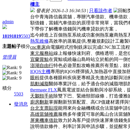
樓主
發表於 2026-1-3 16:34:53
|
只看該作者
台中青海路信義當舖，專辦汽車借款、機車借款
admin
額借錢，當鋪汽車借款的原理非常簡單，當我們
下帶你了解機車借錢與汽機車貸款的方案，
迄今締造上百個熱泵系統成功案例熱泵廠商熱泵
1819
1819
5503
熱泵維修
高效率的蒸氣提供,整廠規劃設計工廠
主題
帖子
積分
cnc車床
由電腦程式控制銑床以完成CNC加工流
東元服務站
線上報修快速到府、價格透明，是您
管理員
宜蘭賞鯨
在賞鯨或繞龜山島時站立於船的同一側
澎湖自由行
特色必遊景點攻略推薦所有景點，就
IQOS主機
專用的IQOS煙彈插入加熱器中直接加熱
眼科
提供各種眼科疾病更專精及先進的診斷與治
肌動減脂
醫師專業評估，給予適合你的減脂增肌
積分
thermage FLX
鳳凰電波並結合振動與冷卻系統，
5503
天鵝頸手術
除雙下巴、緊緻頸部線條，打造優雅
廚房翻新
掌握翻新預算配置、高CP值建材選擇與
發消息
台北支票貼現
能用來向金融機構或合法當舖申請
高雄當舖推薦
服務多年優質可靠的鳳山合法當舖
屏東機車借款
致力於為客戶提供快速屏東借錢免
說明借款條件、利率計算與申請步驟，並提醒常