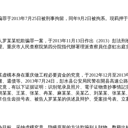
于2013年7月25日被刑事拘留，同年9月2日被拘系。現羁押
某某犯欺骗罪一案，于2013年11月13日作出（2013）彭法
理。重庆市人民查察院第四分院指代辦署理派查察員任彦虹出庭
虚構本身在重庆做工程必要資金的究竟，于2012年12月至201
打赌、還债等。2013年7月24日，彭水县公安局民警在開县高
究竟，有以下证据证明：识别笔录及照片、電子证物查抄事情記
胡某某、王某、张某、冉某、麻某某、吴某乙、刘某某、张某某
常住生齿挂号表、被告人罗某某的供述及辩护、受案挂号表、立
為目标，采纳虚構究竟、隐瞒原形的方法欺骗别人財物，数额出