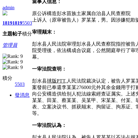
當事人信息：
admin
原公诉構造彭水苗族土家属自治县人民查察院
上诉人（原审被告人）罗某某，男。因涉嫌犯欺骗罪
1819
1819
5503
审理颠末：
主題
帖子
積分
彭水县人民法院审理彭水县人民查察院指控被告人罗
管理員
院受理後，依法構成合议庭，公然開庭举行了审
幕。
一审法院查明：
積分
彭水县
球版PTT
,人民法院裁决认定，被告人罗某某
5503
案發前已奉還李某某276000元外其余金錢用于
向公安構造供给别人犯法線索經查证属实。上述
發消息
某某、田某、蔡某某、吴某甲、宋某某、付某、
表、立案决议书、抓获颠末、拘留证、拘系证、
等。
一审法院认為：
彭水县人民法院认為，被告人罗某某以不法占据