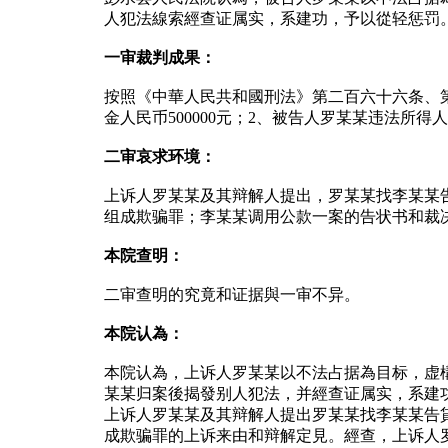
人犯法線索經查证属实，系建功，予以從轻惩罚
一审裁判成果：
按照《中華人民共和國刑法》第二百六十六条、
金人民币500000元；2、被告人罗某某违法所得人
二审哀求环境：
上诉人罗某某及其辩解人提出，罗某某找李某某告貸2
组成欺骗罪；李某某调用公款一案的告状书和裁
本院查明：
二审查明的究竟和证据與一审不异。
本院认為：
本院认為，上诉人罗某某以不法占据為目标，虚
某某归案後揭發别人犯法，并經查证属实，系建
上诉人罗某某及其辩解人提出罗某某找李某某告貸23
成欺骗罪的上诉来由和辩解定見。經查，上诉人