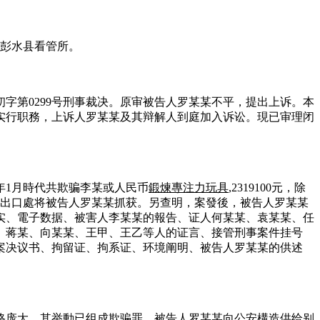
于彭水县看管所。
刑初字第0299号刑事裁决。原审被告人罗某某不平，提出上诉。本
实行职務，上诉人罗某某及其辩解人到庭加入诉讼。現已审理闭
3年1月時代共欺骗李某或人民币
鍛煉專注力玩具
,2319100元，除
速公路出口處将被告人罗某某抓获。另查明，案發後，被告人罗某某
实、電子数据、被害人李某某的報告、证人何某某、袁某某、任
、蒋某、向某某、王甲、王乙等人的证言、接管刑事案件挂号
案决议书、拘留证、拘系证、环境阐明、被告人罗某某的供述
格庞大，其举動已组成欺骗罪，被告人罗某某向公安構造供给别