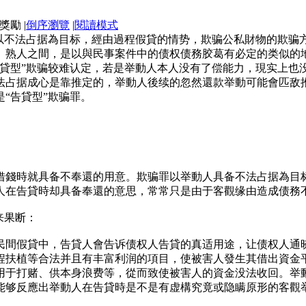
|
倒序瀏覽
|
閱讀模式
人以不法占据為目标，經由過程假貸的情势，欺骗公私財物的欺骗
、熟人之間，是以與民事案件中的债权债務胶葛有必定的类似的
告貸型”欺骗较难认定，若是举動人本人没有了偿能力，現实上也
法占据成心是靠推定的，举動人後续的忽然還款举動可能會匹敌推
“告貸型”欺骗罪。
借錢時就具备不奉還的用意。欺骗罪以举動人具备不法占据為目标
人在告貸時却具备奉還的意思，常常只是由于客觀缘由造成债務
来果断：
民間假貸中，告貸人會告诉债权人告貸的真适用途，让债权人通
程扶植等合法并且有丰富利润的項目，使被害人發生其借出資金
用于打赌、供本身浪费等，從而致使被害人的資金没法收回。举
能够反應出举動人在告貸時是不是有虚構究竟或隐瞒原形的客觀