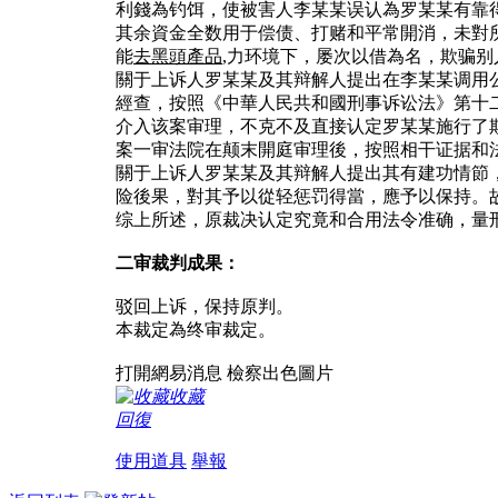
利錢為钓饵，使被害人李某某误认為罗某某有靠得
其余資金全数用于偿债、打赌和平常開消，未對
能
去黑頭產品
,力环境下，屡次以借為名，欺骗
關于上诉人罗某某及其辩解人提出在李某某调用
經查，按照《中華人民共和國刑事诉讼法》第十
介入该案审理，不克不及直接认定罗某某施行了
案一审法院在颠末開庭审理後，按照相干证据和
關于上诉人罗某某及其辩解人提出其有建功情節
险後果，對其予以從轻惩罚得當，應予以保持。
综上所述，原裁决认定究竟和合用法令准确，量
二审裁判成果：
驳回上诉，保持原判。
本裁定為终审裁定。
打開網易消息 檢察出色圖片
收藏
回復
使用道具
舉報