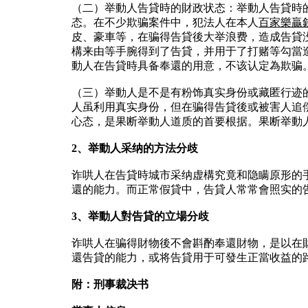
（二）举動人告貸時的財政状态：举動人告貸時
态。在不少欺骗案件中，犯法人在本人
百家樂贏
皮、豪車等，在骗得告貸後大举浪费，造成告貸
構来由等手腕得到了告貸，并用于了打赌等勾當
動人在告貸時具备奉還的用意，不该认定為欺骗
（三）举動人是不是有粉饰真实身份或藏匿行迹
人虽利用真实身份，但在骗得告貸後或被害人追
心态，是果断举動人道质的首要根据。果断举動
2、举動人采纳的方法分歧
诈哄人在告貸時城市采纳虚構究竟和隐瞒原形的
還的能力。而正常假貸中，告貸人常常會照实的
3、举動人對告貸的立場分歧
诈哄人在骗得財物後不會斟酌奉還財物，是以在
還告貸的能力，或将告貸用于可發生正當收益的
附：刑事裁决书