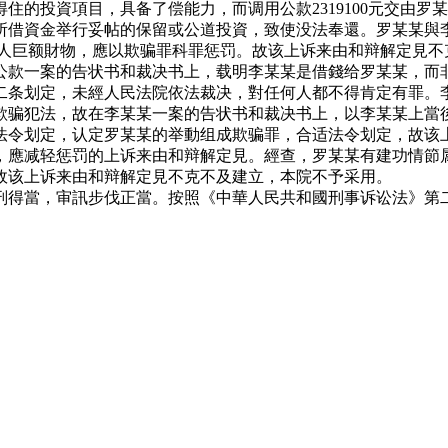
住的投資項目，具备了偿能力，而调用公款2319100元交由
所借資金举行妥帖的保留或公道投資，致使没法奉還。罗某某與
别人巨额財物，應以欺骗罪科罪惩罚。故该上诉来由和辩解定見不
公款一案的告状书和裁决书上，载明李某某是借錢给罗某某，而
二条划定，未經人民法院依法裁决，對任何人都不得肯定有罪。
欺骗犯法，故在李某某一案的告状书和裁决书上，以李某某上當後
法令划定，认定罗某某的举動组成欺骗罪，合适法令划定，故该
，應减轻惩罚的上诉来由和辩解定見。經查，罗某某有建功情節
故该上诉来由和辩解定見不克不及建立，本院不予采用。
刑得當，审訊步伐正當。按照《中華人民共和國刑事诉讼法》第