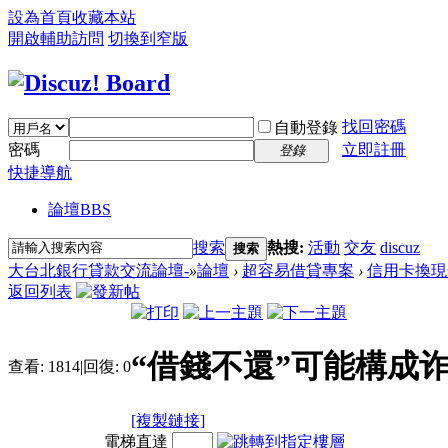
設為首頁
收藏本站
開啟輔助訪問
切換到窄版
找回密碼
自動登錄
密碼
立即註冊
登錄
快捷導航
論壇
BBS
搜索
熱搜:
活動
交友
discuz
搜索
大台北銀行貸款交流論壇-
»
論壇
›
超容易借貸專案
›
信用卡換現
返回列表
“借錢不還”可能構成
查看:
1814
|
回復:
0
[複製鏈接]
電梯直達