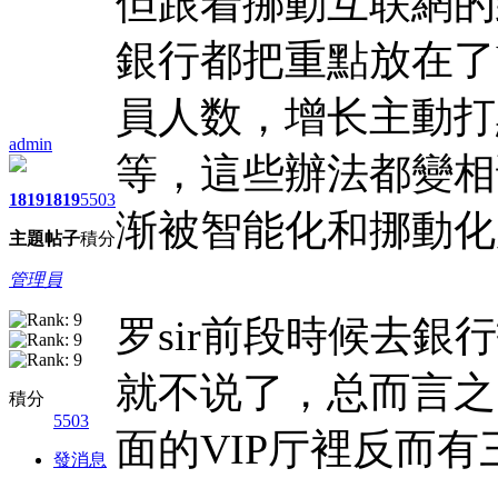
但跟着挪動互联網的
銀行都把重點放在了
員人数，增长主動打
admin
等，這些辦法都變相
1819
1819
5503
渐被智能化和挪動化
主題
帖子
積分
管理員
罗sir前段時候去
就不说了，总而言之
積分
5503
面的VIP厅裡反而
發消息