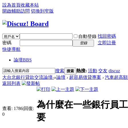
設為首頁
收藏本站
開啟輔助訪問
切換到窄版
找回密碼
自動登錄
密碼
立即註冊
登錄
快捷導航
論壇
BBS
搜索
熱搜:
活動
交友
discuz
搜索
大台北銀行貸款交流論壇-
»
論壇
›
超容易借貸專案
›
汽車超高額
返回列表
為什麼在一些銀行員工
查看:
1786
|
回復:
0
要