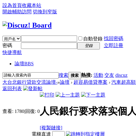
設為首頁
收藏本站
開啟輔助訪問
切換到窄版
找回密碼
自動登錄
密碼
立即註冊
登錄
快捷導航
論壇
BBS
搜索
熱搜:
活動
交友
discuz
搜索
大台北銀行貸款交流論壇-
»
論壇
›
超容易借貸專案
›
汽車超高額
返回列表
人民銀行要求落实個
查看:
1780
|
回復:
0
[複製鏈接]
電梯直達