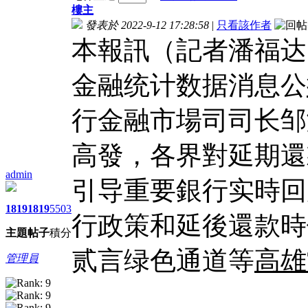
樓主
發表於 2022-9-12 17:28:58
|
只看該作者
本報訊（記者潘福达
金融统计数据消息公
行金融市場司司长邹
高發，各界對延期還
admin
引导重要銀行实時回
1819
1819
5503
行政策和延後還款時
主題
帖子
積分
贰言绿色通道等
高雄
管理員