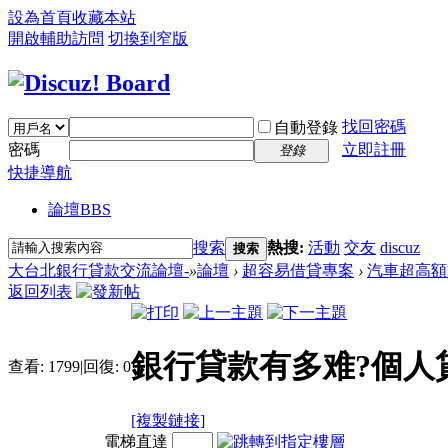
設為首頁
收藏本站
開啟輔助訪問
切換到窄版
找回密碼
自動登錄
密碼
立即註冊
登錄
快捷導航
論壇
BBS
搜索
熱搜:
活動
交友
discuz
搜索
大台北銀行貸款交流論壇-
»
論壇
›
超容易借貸專案
›
汽車超高額
返回列表
銀行貸款有多难?個人
查看:
1799
|
回復:
0
[複製鏈接]
電梯直達