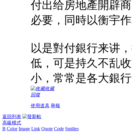
付出给房地產開辟商
必要，同時以衡宇作
以是對付銀行来讲，
低，可是持久不乱收
小，常常是各大銀行
收藏
回復
使用道具
舉報
返回列表
高級模式
B
Color
Image
Link
Quote
Code
Smilies